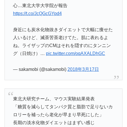
心…東北大学大学院が報告
https://t.co/JcQGcGYpd4
身近にも炭水化物抜きダイエットで大幅に痩せた
人いるけど、滅茶苦茶老けてた。肌に表れるよ
ね。ライザップのCMはそれを隠すのにタンニン
グ（日焼け）…
pic.twitter.com/oqAXALDhGC
— sakamobi (@sakamobi)
2018年3月17日
東北大研究チーム、マウス実験結果発表
「糖質を減らしてタンパク質と脂肪で足りないカ
ロリーを補ったら老化が早まり早死にした」
長期の淡水化物ダイエットはまずい感じ