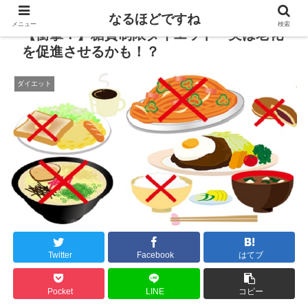
なるほどですね
メニュー
検索
【衝撃！】糖質制限ダイエット 実は老化
を促進させるかも！？
ダイエット
Twitter
Facebook
はてブ
Pocket
LINE
コピー