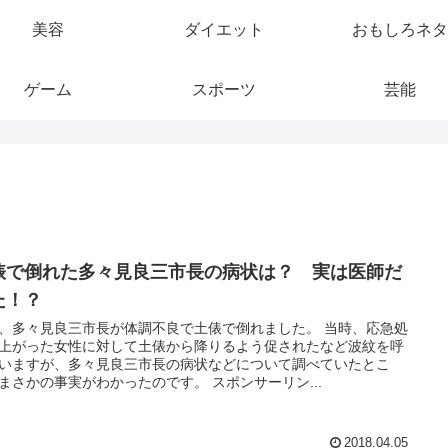
美容
ダイエット
おもしろネタ
ゲーム
スポーツ
芸能
俵で倒れた多々見良三市長の病状は？ 実は医師だ
た！？
、多々見良三市長が体調不良で土俵で倒れました。 当時、応急処
上がった女性に対して土俵から降りるよう促されたなど波紋を呼
いますが、多々見良三市長の病状などについて調べていたとこ
ろ、まさかの事実がわかったのです。 スポンサーリン...
2018.04.05