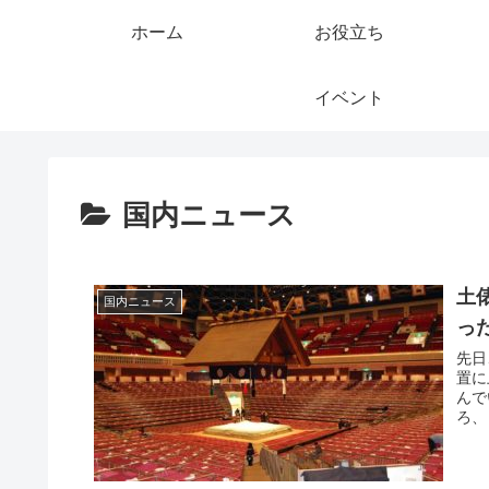
ホーム
お役立ち
イベント
国内ニュース
土
国内ニュース
っ
先日
置に
んで