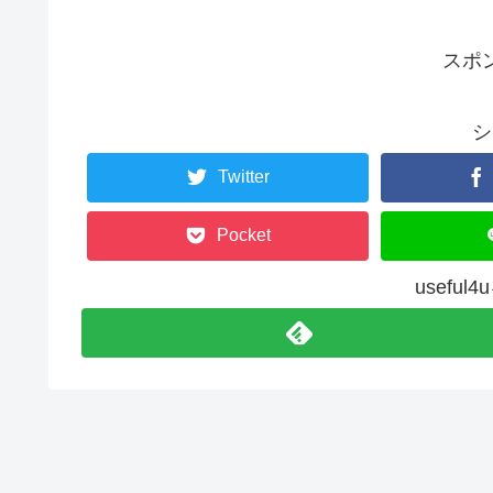
スポ
シ
Twitter
Pocket
usefu