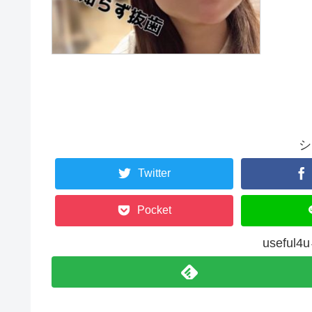
シ
Twitter
Pocket
usefu