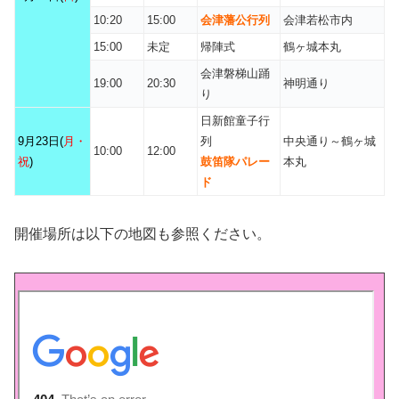
10:20
15:00
会津藩公行列
会津若松市内
15:00
未定
帰陣式
鶴ヶ城本丸
会津磐梯山踊
19:00
20:30
神明通り
り
日新館童子行
9月23日(
月・
列
中央通り～鶴ヶ城
10:00
12:00
祝
)
鼓笛隊パレー
本丸
ド
開催場所は以下の地図も参照ください。