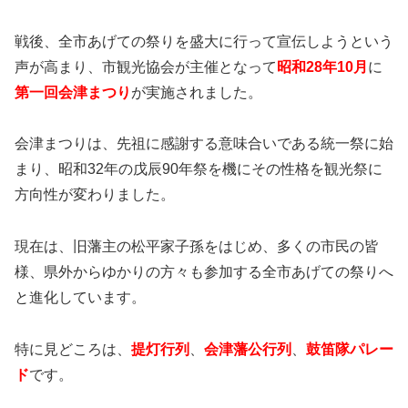
戦後、全市あげての祭りを盛大に行って宣伝しようという
声が高まり、市観光協会が主催となって
昭和28年10月
に
第一回会津まつり
が実施されました。
会津まつりは、先祖に感謝する意味合いである統一祭に始
まり、昭和32年の戊辰90年祭を機にその性格を観光祭に
方向性が変わりました。
現在は、旧藩主の松平家子孫をはじめ、多くの市民の皆
様、県外からゆかりの方々も参加する全市あげての祭りへ
と進化しています。
特に見どころは、
提灯行列
、
会津藩公行列
、
鼓笛隊パレー
ド
です。