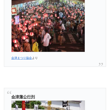
会津まつり協会
より
会津藩公行列