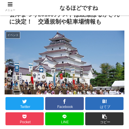
なるほどですね
メニュー
会津まつり2019のゲストは綾瀬はるかさん
に決定！ 交通規制や駐車場情報も
イベント
Twitter
Facebook
はてブ
Pocket
LINE
コピー