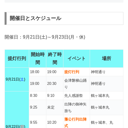
開催日とスケジュール
開催日：9月21日(土)～9月23日(月・休)
開始時
終了時
提灯行列
イベント
場所
間
間
18:00
19:00
提灯行列
神明通り
9月21日(
土
)
会津磐梯山踊
19:00
20:30
神明通り
り
8:30
9:10
先人感謝祭
鶴ヶ城本丸
出陣の御神矢
9:25
未定
鶴ヶ城本丸
放ち
藩公行列出陣
9:55
10:20
鶴ヶ城本、丸
式
9月22日(
日
)