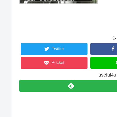
シ
Twitter
Pocket
usefu