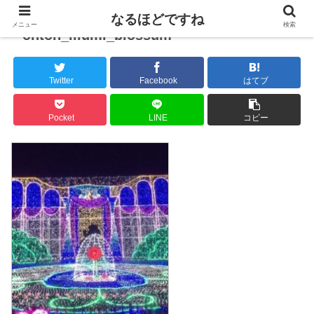
なるほどですね
メニュー
検索
ohtoh_illumi_blossum
Twitter
Facebook
はてブ
Pocket
LINE
コピー