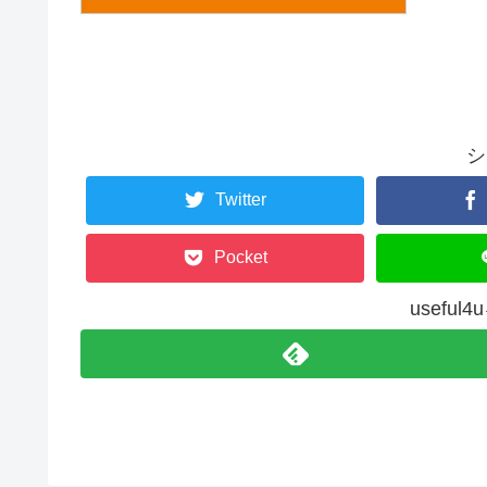
シ
Twitter
Pocket
usefu