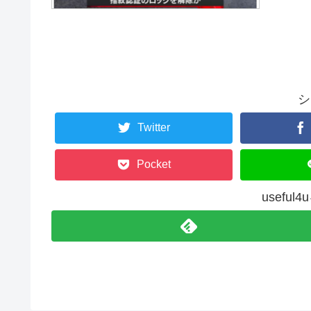
シ
Twitter
Pocket
usefu