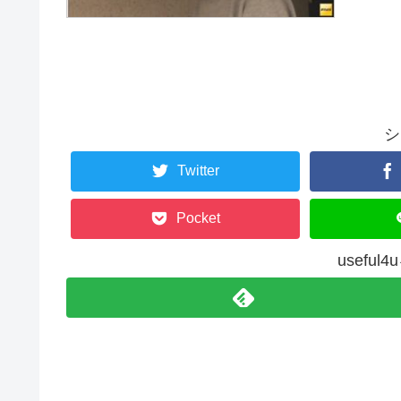
シ
Twitter
Pocket
usefu