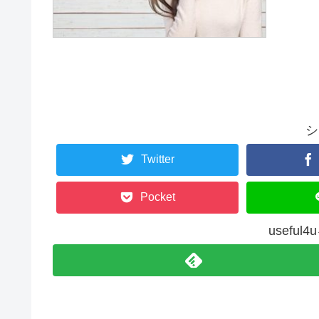
シ
Twitter
Pocket
usefu