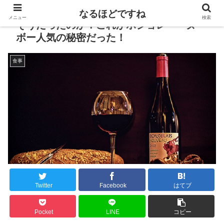
なるほどですね
メニュー
検索
そうだったのか！これがボジョレー・ヌー
ボー人気の秘密だった！
食事
Twitter
Facebook
はてブ
Pocket
LINE
コピー