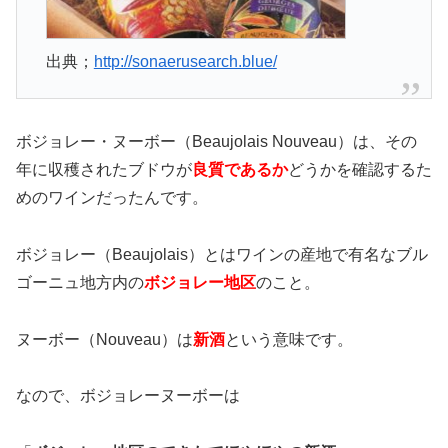
出典；
http://sonaerusearch.blue/
ボジョレー・ヌーボー（Beaujolais Nouveau）は、
その
年に収穫されたブドウが
良質であるか
どうかを確認するた
めのワインだったん
です。
ボジョレー（Beaujolais）とは
ワインの産地で有名な
ブル
ゴーニュ地方内の
ボジョレー地区
のこと。
ヌーボー（Nouveau）は
新酒
という意味です。
なので、ボジョレーヌーボーは